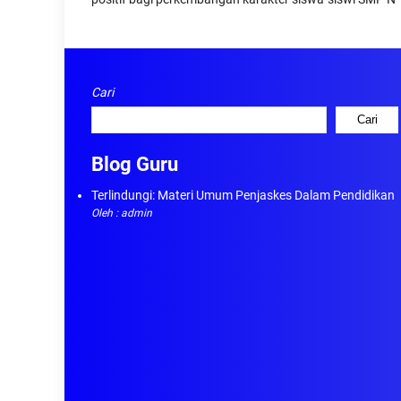
Cari
Cari
Blog Guru
Terlindungi: Materi Umum Penjaskes Dalam Pendidikan
Oleh : admin