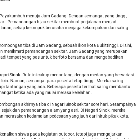
10 Payakumbuh menuju Jam Gadang. Dengan semangat yang tinggi,
 hari. Pemandangan hijau sekitar membuat perjalanan menjadi
alanan, setiap kelompok berusaha menjaga kekompakan dan saling
ombongan tiba di Jam Gadang, sebuah ikon kota Bukittinggi. Di sini,
t dan menikmati pemandangan sekitar. Jam Gadang yang merupakan
njadi tempat yang pas untuk berfoto bersama dan mengabadikan
Nagari Sinok. Rute ini cukup menantang, dengan medan yang bervariasi,
 licin. Namun, semangat para peserta tetap tinggi. Mereka saling
i tantangan yang ada. Beberapa peserta terlihat saling membantu
gat ketika ada yang mulai merasa kelelahan.
mbongan akhirnya tiba di Nagari Sinok sekitar sore hari. Sesampainya
 sejuk dan pemandangan alam yang asri. Di Nagari Sinok, mereka
dan merasakan kedamaian pedesaan yang jauh dari hiruk-pikuk kota.
rkenalkan siswa pada kegiatan outdoor, tetapi juga mengajarkan