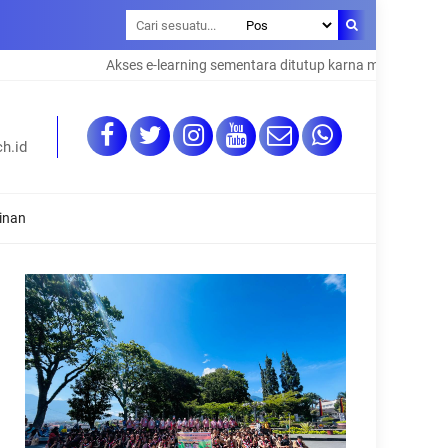
Akses e-learning sementara ditutup karna maintenance syste
h.id
inan