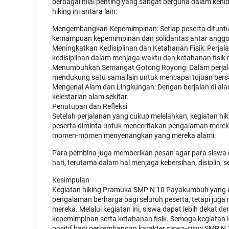
berbagai nilai penting yang sangat berguna dalam kehi
hiking ini antara lain:
Mengembangkan Kepemimpinan: Setiap peserta dituntut
kemampuan kepemimpinan dan solidaritas antar anggo
Meningkatkan Kedisiplinan dan Ketahanan Fisik: Perja
kedisiplinan dalam menjaga waktu dan ketahanan fisi
Menumbuhkan Semangat Gotong Royong: Dalam perjalan
mendukung satu sama lain untuk mencapai tujuan ber
Mengenal Alam dan Lingkungan: Dengan berjalan di alam
kelestarian alam sekitar.
Penutupan dan Refleksi
Setelah perjalanan yang cukup melelahkan, kegiatan hik
peserta diminta untuk menceritakan pengalaman merek
momen-momen menyenangkan yang mereka alami.
Para pembina juga memberikan pesan agar para siswa d
hari, terutama dalam hal menjaga kebersihan, disiplin
Kesimpulan
Kegiatan hiking Pramuka SMP N 10 Payakumbuh yang d
pengalaman berharga bagi seluruh peserta, tetapi juga
mereka. Melalui kegiatan ini, siswa dapat lebih dekat
kepemimpinan serta ketahanan fisik. Semoga kegiatan
positif bagi perkembangan karakter siswa-siswi SMP 