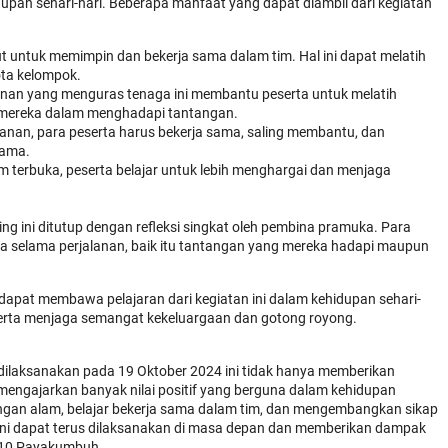
dupan sehari-hari. Beberapa manfaat yang dapat diambil dari kegiatan
 untuk memimpin dan bekerja sama dalam tim. Hal ini dapat melatih
ta kelompok.
lanan yang menguras tenaga ini membantu peserta untuk melatih
k mereka dalam menghadapi tantangan.
an, para peserta harus bekerja sama, saling membantu, dan
sama.
 terbuka, peserta belajar untuk lebih menghargai dan menjaga
ing ini ditutup dengan refleksi singkat oleh pembina pramuka. Para
a selama perjalanan, baik itu tantangan yang mereka hadapi maupun
apat membawa pelajaran dari kegiatan ini dalam kehidupan sehari-
, serta menjaga semangat kekeluargaan dan gotong royong.
ilaksanakan pada 19 Oktober 2024 ini tidak hanya memberikan
 mengajarkan banyak nilai positif yang berguna dalam kehidupan
 dengan alam, belajar bekerja sama dalam tim, dan mengembangkan sikap
 ini dapat terus dilaksanakan di masa depan dan memberikan dampak
N 10 Payakumbuh