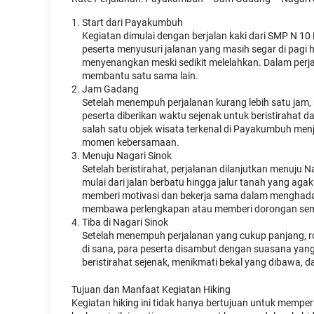
Start dari Payakumbuh
Kegiatan dimulai dengan berjalan kaki dari SMP N 
peserta menyusuri jalanan yang masih segar di pagi
menyenangkan meski sedikit melelahkan. Dalam perj
membantu satu sama lain.
Jam Gadang
Setelah menempuh perjalanan kurang lebih satu jam, r
peserta diberikan waktu sejenak untuk beristiraha
salah satu objek wisata terkenal di Payakumbuh me
momen kebersamaan.
Menuju Nagari Sinok
Setelah beristirahat, perjalanan dilanjutkan menuju 
mulai dari jalan berbatu hingga jalur tanah yang agak
memberi motivasi dan bekerja sama dalam menghadap
membawa perlengkapan atau memberi dorongan seman
Tiba di Nagari Sinok
Setelah menempuh perjalanan yang cukup panjang, ro
di sana, para peserta disambut dengan suasana yang
beristirahat sejenak, menikmati bekal yang dibawa, 
Tujuan dan Manfaat Kegiatan Hiking
Kegiatan hiking ini tidak hanya bertujuan untuk mempe