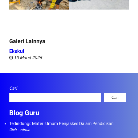
Galeri Lainnya
Ekskul
13 Maret 2025
Cari
Cari
Blog Guru
Terlindungi: Materi Umum Penjaskes Dalam Pendidikan
Oleh : admin