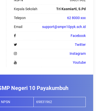
NSPN
69831962
Kepala Sekolah
Tri Kasmiarti, S.Pd
Telepon
62 8000 xxx
Email
support@smpn10pyk.sch.id
Facebook
Twitter
Instagram
Youtube
SMP Negeri 10 Payakumbuh
NPSN
69831962