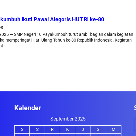
kumbuh Ikuti Pawai Alegoris HUT RI ke-80
25
025 — SMP Negeri 10 Payakumbuh turut ambil bagian dalam kegiatan
ka memperingati Hari Ulang Tahun ke-80 Republik Indonesia. Kegiatan
i..
Kalender
September 2025
S
S
R
K
J
S
M