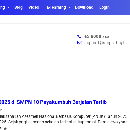
ang
Blog
Video
E-learning
Download
Login
62 8000 xxx
support@smpn10pyk.sc
025 di SMPN 10 Payakumbuh Berjalan Tertib
25
ksanakan Asesmen Nasional Berbasis Komputer (ANBK) Tahun 2025
25. Sejak pagi, suasana sekolah terlihat cukup ramai. Para siswa yang
ang..