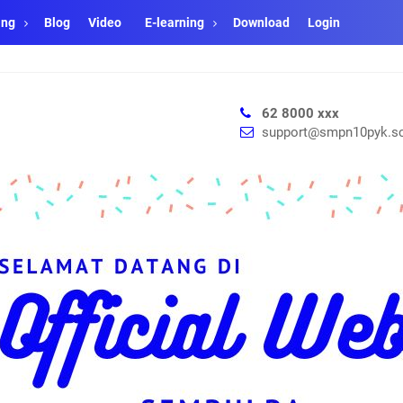
ang
Blog
Video
E-learning
Download
Login
62 8000 xxx
support@smpn10pyk.sc