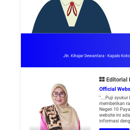
Jln. Kihajar Dewantara - Kapalo 
Editorial
Official We
"....Puji syuk
memberikan ra
Negeri 10 Paya
website ini ad
informasi den