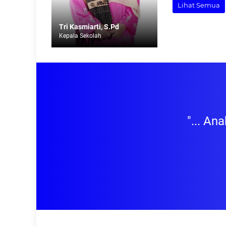
Lihat Semua
Tri Kasmiarti, S.Pd
Kepala Sekolah
menjadi sekolah...."
"... Anak-ana
me