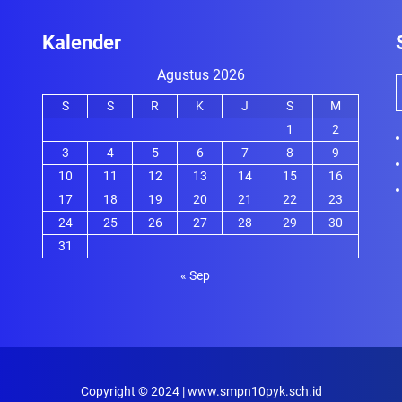
Kalender
Agustus 2026
S
S
R
K
J
S
M
1
2
3
4
5
6
7
8
9
10
11
12
13
14
15
16
17
18
19
20
21
22
23
24
25
26
27
28
29
30
31
« Sep
Copyright © 2024 | www.smpn10pyk.sch.id