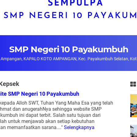
SMP Negeri 10 Payakumbuh
Koto Ampangan, KAPALO KOTO AMPANGAN, Kec. Payakumbuh Selatan, Kot
 Kepsek
bsite SMP Negeri 10 Payakumbuh
ur kepada Alloh SWT, Tuhan Yang Maha Esa yang telah
hmat dan anugerahNya sehingga website SMP
kumbuh ini dapat terbit. Salah satu tujuan dari
alah untuk menjawab akan setiap kebutuhan
gan memanfaatkan sarana...."
Selengkapnya