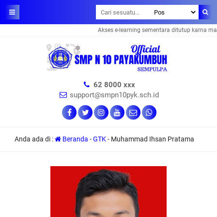
Akses e-learning sementara ditutup karna mai
62 8000 xxx
support@smpn10pyk.sch.id
Anda ada di :
Beranda
-
GTK
-
Muhammad Ihsan Pratama