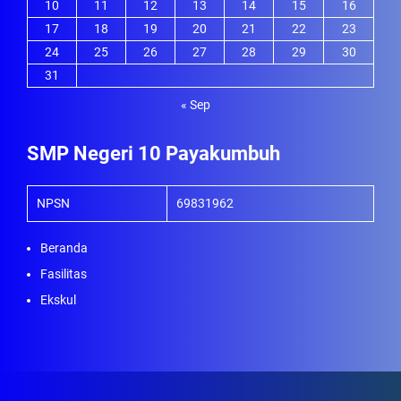
10
11
12
13
14
15
16
17
18
19
20
21
22
23
24
25
26
27
28
29
30
31
« Sep
SMP Negeri 10 Payakumbuh
NPSN
69831962
Beranda
Fasilitas
Ekskul