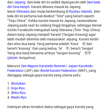
dari
Jepang
. Seni bela diri ini sedikit dipengaruhi oleh
Seni bela
diri Cina
kenpō
. Karate dibawa masuk ke Jepang
lewat
Okinawa
dan mulai berkembang di
Ryukyu Islands
. Seni
bela diri ini pertama kali disebut “Tote” yang berarti seperti
“Tinju China”. Ketika karate masuk ke Jepang, nasionalisme
Jepang pada saat itu sedang tinggi-tingginya, sehingga Sensei
Gichin Funakoshi mengubah kanji Okinawa (Tote: Tinju China)
dalam kanji Jepang menjadi ‘karate’ (Tangan Kosong) agar
lebih mudah diterima oleh masyarakat Jepang. Karate terdiri
dari atas dua kanji. Yang pertama adalah ‘Kara’ 空 dan
berarti ‘kosong’. Dan yang kedua, ‘te’ 手, berarti ‘tangan’.
Yang dua kanji bersama artinya “tangan kosong” 空手
(
pinyin
:
kongshou
).
Menurut
Zen-Nippon Karatedo Renmei
/
Japan Karatedo
Federation
(JKF) dan
World Karate Federation
(WKF), yang
dianggap sebagai gaya karate yang utama yaitu:
Shotokan
Goju-Ryu
Shito-Ryu
Wado-Ryu
Keempat aliran tersebut diakui sebagai gaya Karate yang