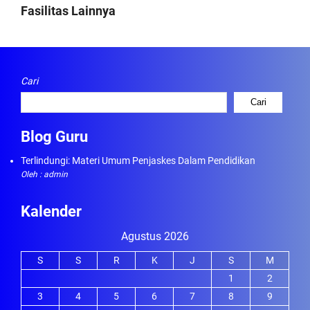
Fasilitas Lainnya
Cari
Cari
Blog Guru
Terlindungi: Materi Umum Penjaskes Dalam Pendidikan
Oleh : admin
Kalender
Agustus 2026
S
S
R
K
J
S
M
1
2
3
4
5
6
7
8
9