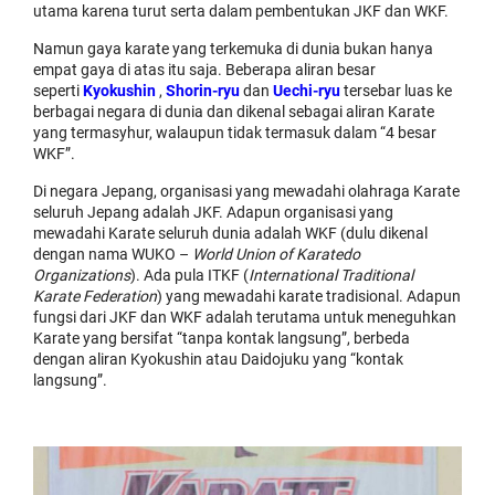
utama karena turut serta dalam pembentukan JKF dan WKF.
Namun gaya karate yang terkemuka di dunia bukan hanya
empat gaya di atas itu saja. Beberapa aliran besar
seperti
Kyokushin
,
Shorin-ryu
dan
Uechi-ryu
tersebar luas ke
berbagai negara di dunia dan dikenal sebagai aliran Karate
yang termasyhur, walaupun tidak termasuk dalam “4 besar
WKF”.
Di negara Jepang, organisasi yang mewadahi olahraga Karate
seluruh Jepang adalah JKF. Adapun organisasi yang
mewadahi Karate seluruh dunia adalah WKF (dulu dikenal
dengan nama WUKO –
World Union of Karatedo
Organizations
). Ada pula ITKF (
International Traditional
Karate Federation
) yang mewadahi karate tradisional. Adapun
fungsi dari JKF dan WKF adalah terutama untuk meneguhkan
Karate yang bersifat “tanpa kontak langsung”, berbeda
dengan aliran Kyokushin atau Daidojuku yang “kontak
langsung”.