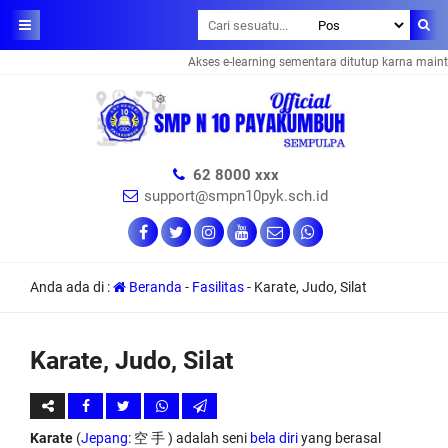
Akses e-learning sementara ditutup karna mainte
62 8000 xxx
support@smpn10pyk.sch.id
Anda ada di :
Beranda
-
Fasilitas
-
Karate, Judo, Silat
Karate, Judo, Silat
Karate
(
Jepang
: 空 手 ) adalah seni
bela diri
yang berasal