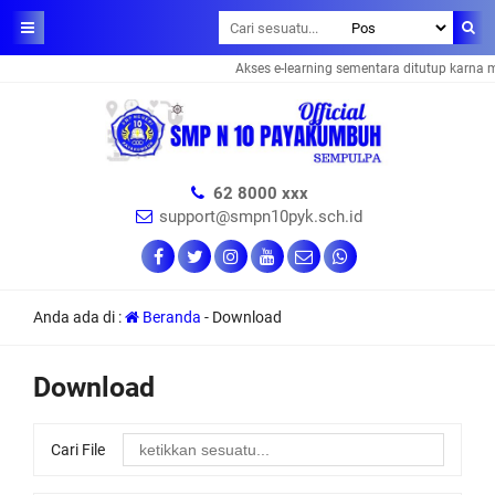
Akses e-learning sementara ditutup karna 
62 8000 xxx
support@smpn10pyk.sch.id
Anda ada di :
Beranda
-
Download
Download
Cari File